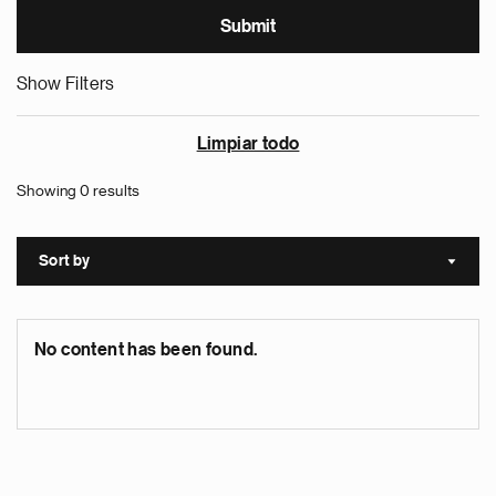
Show Filters
Limpiar todo
Showing 0 results
Sort by
Sort a
No content has been found.