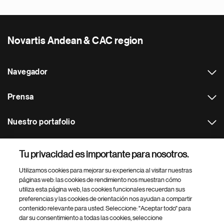
Novartis Andean & CAC region
Navegador
Prensa
Nuestro portafolio
Otras webs
Tu privacidad es importante para nosotros.
Utilizamos cookies para mejorar su experiencia al visitar nuestras
Footer Site Search
páginas web: las cookies de rendimiento nos muestran cómo
utiliza esta página web, las cookies funcionales recuerdan sus
preferencias y las cookies de orientación nos ayudan a compartir
contenido relevante para usted. Seleccione: "Aceptar todo" para
dar su consentimiento a todas las cookies, seleccione