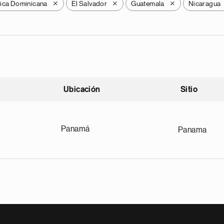
ica Dominicana
El Salvador
Guatemala
Nicaragua
X
X
X
Ubicación
Sitio
scendente
Panamá
Panama