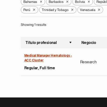
Bahamas
Barbados
Bolivia
Repúbl
X
X
X
Perú
Trinidad y Tobago
Venezuela
X
X
X
Showing 1 results
Título profesional
Negocio
Ordenar a
Medical Manager Hematology -
ACC Cluster
Research
Regular, Full time