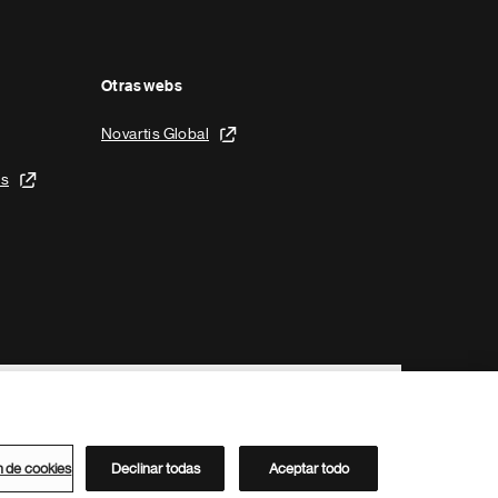
Otras webs
Novartis Global
is
n de cookies
Declinar todas
Aceptar todo
Directorio de Novartis