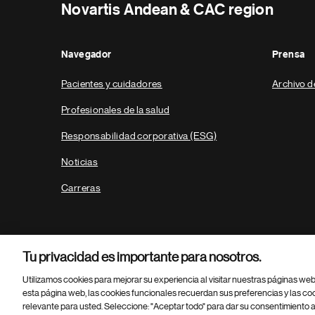
Novartis Andean & CAC region
Navegador
Prensa
Pacientes y cuidadores
Archivo d
Profesionales de la salud
Responsabilidad corporativa (ESG)
Noticias
Carreras
Tu privacidad es importante para nosotros.
Utilizamos cookies para mejorar su experiencia al visitar nuestras páginas we
esta página web, las cookies funcionales recuerdan sus preferencias y las co
relevante para usted. Seleccione: "Aceptar todo" para dar su consentimiento a
Parte
© 2026 Novartis AG