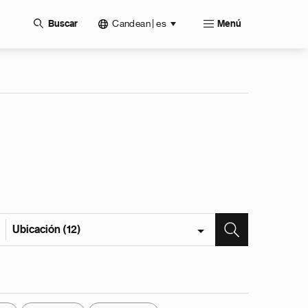
Candean | es
Buscar
Menú
Ubicación (12)