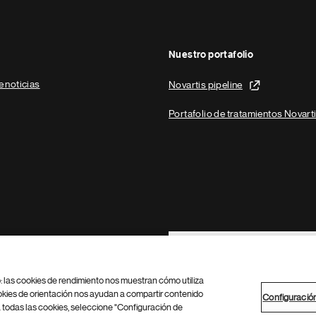
Nuestro portafolio
e noticias
Novartis pipeline
Portafolio de tratamientos Novart
Footer Site Search
b: las cookies de rendimiento nos muestran cómo utiliza
okies de orientación nos ayudan a compartir contenido
Configuració
 todas las cookies, seleccione "Configuración de