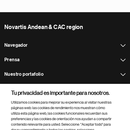
Novartis Andean & CAC region
Navegador
Prensa
Nuestro portafolio
Otras webs
Tu privacidad es importante para nosotros.
Utilizamos cookies para mejorar su experiencia al visitar nuestras
Footer Site Search
páginas web: las cookies de rendimiento nos muestran cómo
utiliza esta página web, las cookies funcionales recuerdan sus
preferencias y las cookies de orientación nos ayudan a compartir
contenido relevante para usted. Seleccione: "Aceptar todo" para
dar su consentimiento a todas las cookies, seleccione