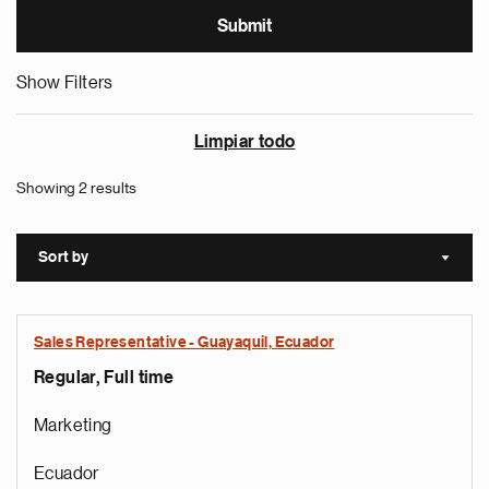
Show Filters
Limpiar todo
Showing 2 results
Sort by
Sort a
Sales Representative - Guayaquil, Ecuador
Regular, Full time
Marketing
Ecuador