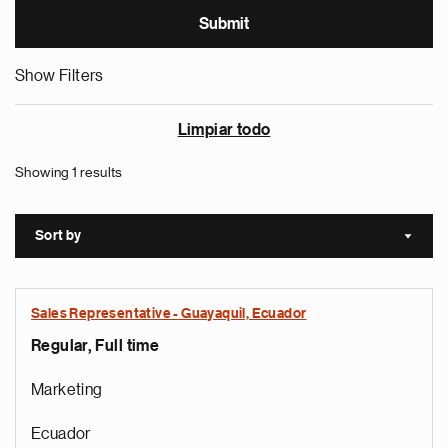
Show Filters
Limpiar todo
Showing 1 results
Sort by
Sort a
Sales Representative - Guayaquil, Ecuador
Regular, Full time
Marketing
Ecuador