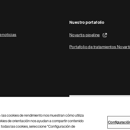
Nuestro portafolio
e noticias
Novartis pipeline
Portafolio de tratamientos Novart
Footer Site Search
b: las cookies de rendimiento nos muestran cómo utiliza
okies de orientación nos ayudan a compartir contenido
Configuració
 todas las cookies, seleccione "Configuración de