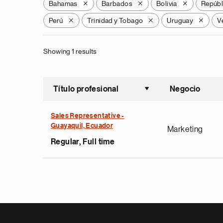
Bahamas
Barbados
Bolivia
Repúbl
X
X
X
Perú
Trinidad y Tobago
Uruguay
V
X
X
X
Showing 1 results
Título profesional
Negocio
Ordenar a
Sales Representative -
Guayaquil, Ecuador
Marketing
Regular, Full time