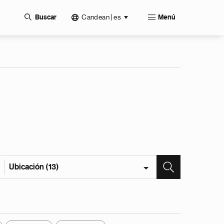
Candean | es
Buscar
Menú
Ubicación (13)