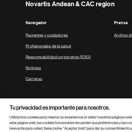
Novartis Andean & CAC region
Navegador
Prensa
Pacientes y cuidadores
Archivo d
Profesionales de la salud
Responsabilidad corporativa (ESG)
Noticias
Carreras
Tu privacidad es importante para nosotros.
Utilizamos cookies para mejorar su experiencia al visitar nuestras páginas we
esta página web, las cookies funcionales recuerdan sus preferencias y las co
relevante para usted. Seleccione: "Aceptar todo" para dar su consentimiento a
Parte
© 2026 Novartis AG