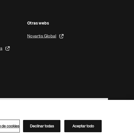
Otras webs
Novartis Global
is
n de cookies
Declinar todas
Aceptar todo
Directorio de Novartis