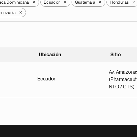
ica Dominicana
Ecuador
Guatemala
Honduras
X
X
X
X
enezuela
X
Ubicación
Sitio
scendente
Av. Amazona
Ecuador
(Pharmaceuti
NTO / CTS)