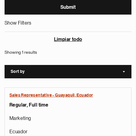
Show Filters
Limpiar todo
Showing 1 results
Sort by
Sort a
Sales Representative - Guayaquil, Ecuador
Regular, Full time
Marketing
Ecuador