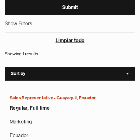
Show Filters
Limpiar todo
Showing 1 results
Sort by
Sort a
Sales Representative - Guayaquil, Ecuador
Regular, Full time
Marketing
Ecuador