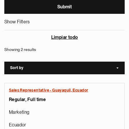
Show Filters
Limpiar todo
Showing 2 results
Sort by
Sort a
Sales Representative - Guayaquil, Ecuador
Regular, Full time
Marketing
Ecuador