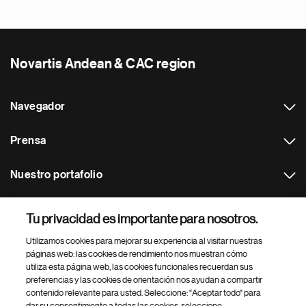
Novartis Andean & CAC region
Navegador
Prensa
Nuestro portafolio
Otras webs
Tu privacidad es importante para nosotros.
Utilizamos cookies para mejorar su experiencia al visitar nuestras
Footer Site Search
páginas web: las cookies de rendimiento nos muestran cómo
utiliza esta página web, las cookies funcionales recuerdan sus
preferencias y las cookies de orientación nos ayudan a compartir
contenido relevante para usted. Seleccione: "Aceptar todo" para
dar su consentimiento a todas las cookies, seleccione