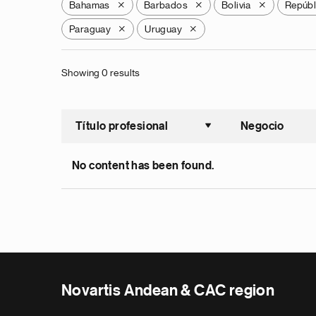
Bahamas
Barbados
Bolivia
Repúbl
X
X
X
Paraguay
Uruguay
X
X
Showing 0 results
Título profesional
Negocio
Ordenar a
No content has been found.
Novartis Andean & CAC region