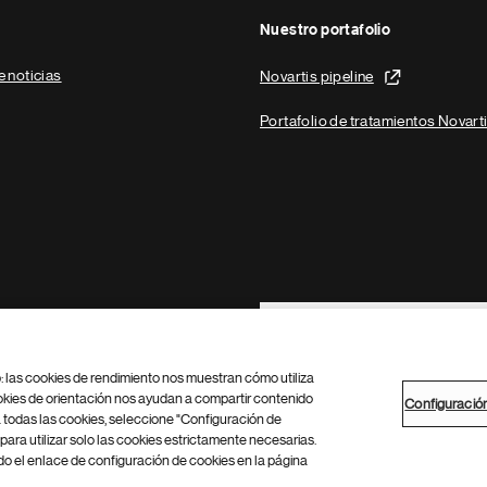
Nuestro portafolio
e noticias
Novartis pipeline
Portafolio de tratamientos Novart
Footer Site Search
b: las cookies de rendimiento nos muestran cómo utiliza
okies de orientación nos ayudan a compartir contenido
Configuració
 todas las cookies, seleccione "Configuración de
para utilizar solo las cookies estrictamente necesarias.
Configuración de cookies
Mapa del sitio
 el enlace de configuración de cookies en la página