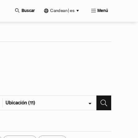
Candean | es
Buscar
Menú
Ubicación (11)