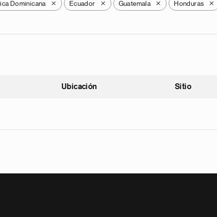
ica Dominicana
Ecuador
Guatemala
Honduras
X
X
X
X
Ubicación
Sitio
scendente