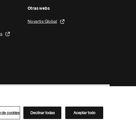
Otras webs
Novartis Global
is
n de cookies
Declinar todas
Aceptar todo
Directorio de Novartis
Este sitio está dirigido al público del clúster ACC