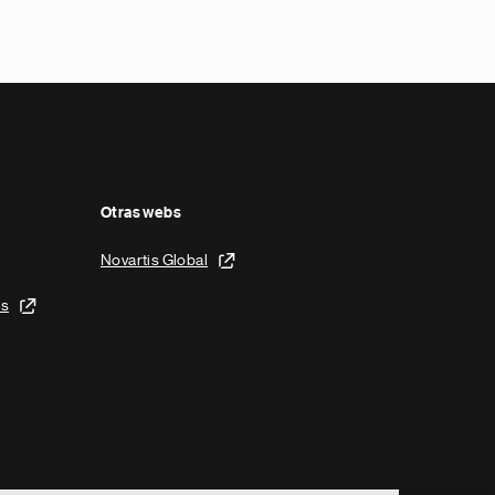
Otras webs
Novartis Global
is