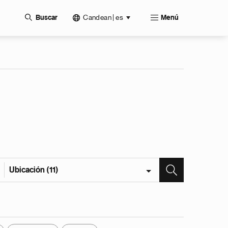
Candean | es
Buscar
Menú
Ubicación (11)