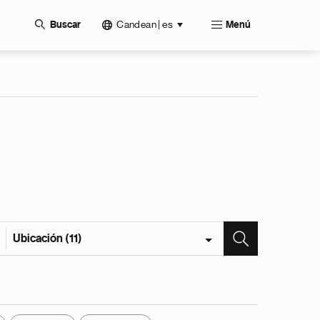
Candean | es
Buscar
Menú
Ubicación (11)