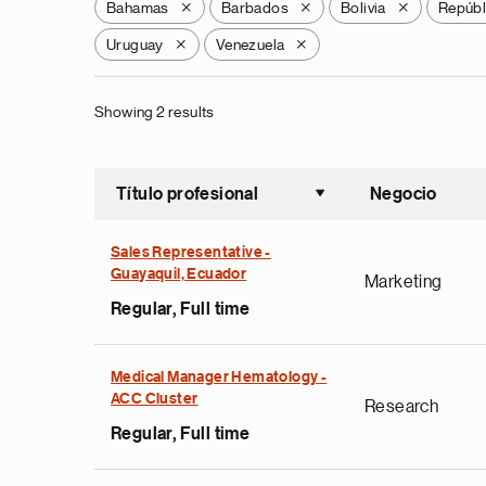
Bahamas
Barbados
Bolivia
Repúbl
X
X
X
Uruguay
Venezuela
X
X
Showing 2 results
Título profesional
Negocio
Ordenar a
Sales Representative -
Guayaquil, Ecuador
Marketing
Regular, Full time
Medical Manager Hematology -
ACC Cluster
Research
Regular, Full time