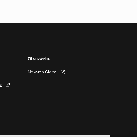
Otras webs
Novartis Global
is