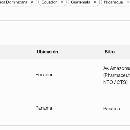
ica Dominicana
Ecuador
Guatemala
Nicaragua
X
X
X
X
Ubicación
Sitio
scendente
Av. Amazona
Ecuador
(Pharmaceuti
NTO / CTS)
Panamá
Panama