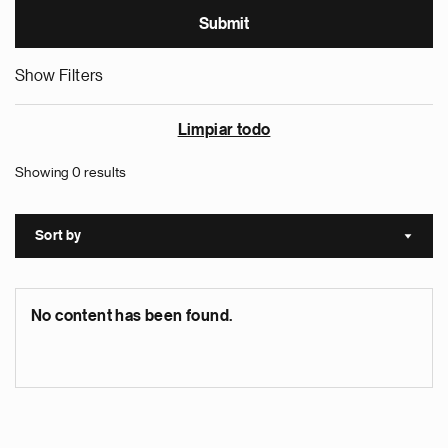
Show Filters
Limpiar todo
Showing 0 results
Sort by
Sort a
No content has been found.