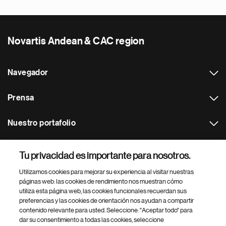
Novartis Andean & CAC region
Navegador
Prensa
Nuestro portafolio
Otras webs
Tu privacidad es importante para nosotros.
Utilizamos cookies para mejorar su experiencia al visitar nuestras
Footer Site Search
páginas web: las cookies de rendimiento nos muestran cómo
utiliza esta página web, las cookies funcionales recuerdan sus
preferencias y las cookies de orientación nos ayudan a compartir
contenido relevante para usted. Seleccione: "Aceptar todo" para
dar su consentimiento a todas las cookies, seleccione