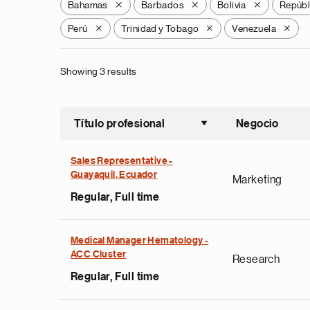
Bahamas
Barbados
Bolivia
Repúbl
X
X
X
Perú
Trinidad y Tobago
Venezuela
X
X
X
Showing 3 results
Título profesional
Negocio
Ordenar a
Sales Representative -
Guayaquil, Ecuador
Marketing
Regular, Full time
Medical Manager Hematology -
ACC Cluster
Research
Regular, Full time