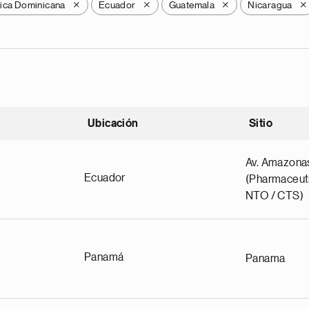
ica Dominicana
Ecuador
Guatemala
Nicaragua
X
X
X
X
Ubicación
Sitio
scendente
Av. Amazona
Ecuador
(Pharmaceuti
NTO / CTS)
Panamá
Panama