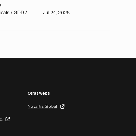
s
cals / GDD /
Jul 24, 2026
Otras webs
Novartis Global
is