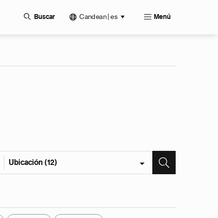
Candean | es
Buscar
Menú
Ubicación (12)