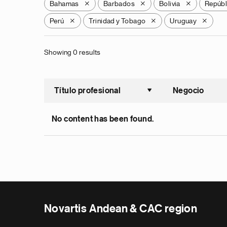
Bahamas
Barbados
Bolivia
Repúbl
X
X
X
Perú
Trinidad y Tobago
Uruguay
X
X
X
Showing 0 results
Título profesional
Negocio
Ordenar a
No content has been found.
Novartis Andean & CAC region