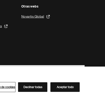
Otras webs
Novartis Global
is
n de cookies
Declinar todas
Aceptar todo
Directorio de Novartis
Este sitio está dirigido al público del clúster ACC