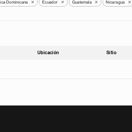
ica Dominicana
Ecuador
Guatemala
Nicaragua
X
X
X
X
Ubicación
Sitio
scendente