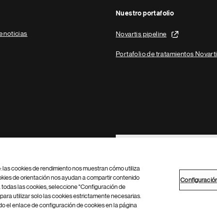
Nuestro portafolio
e noticias
Novartis pipeline
Portafolio de tratamientos Novart
Footer Site Search
b: las cookies de rendimiento nos muestran cómo utiliza
okies de orientación nos ayudan a compartir contenido
Configuració
 todas las cookies, seleccione "Configuración de
para utilizar solo las cookies estrictamente necesarias.
Configuración de cookies
Mapa del sitio
 el enlace de configuración de cookies en la página