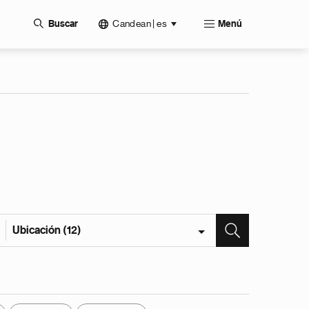
Candean | es
Buscar
Menú
Ubicación (12)