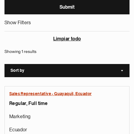
Show Filters
Limpiar todo
Showing 1 results
Sort by
Sort a
Sales Representative - Guayaquil, Ecuador
Regular, Full time
Marketing
Ecuador