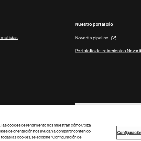
Nuestro portafolio
e noticias
Novartis pipeline
Portafolio de tratamientos Novart
Footer Site Search
b: las cookies de rendimiento nos muestran cómo utiliza
okies de orientación nos ayudan a compartir contenido
Configuració
 todas las cookies, seleccione "Configuración de