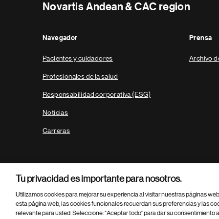
Novartis Andean & CAC region
Navegador
Prensa
Pacientes y cuidadores
Archivo d
Profesionales de la salud
Responsabilidad corporativa (ESG)
Noticias
Carreras
Tu privacidad es importante para nosotros.
Utilizamos cookies para mejorar su experiencia al visitar nuestras páginas we
esta página web, las cookies funcionales recuerdan sus preferencias y las co
relevante para usted. Seleccione: "Aceptar todo" para dar su consentimiento a
Parte
© 2026 Novartis AG