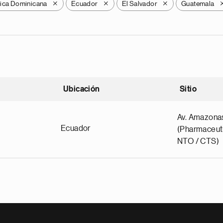
ica Dominicana
Ecuador
El Salvador
Guatemala
X
X
X
Ubicación
Sitio
scendente
Av. Amazona
Ecuador
(Pharmaceuti
NTO / CTS)