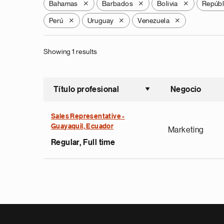
Bahamas
Barbados
Bolivia
Repúbl
X
X
X
Perú
Uruguay
Venezuela
X
X
X
Showing 1 results
Título profesional
Negocio
Ordenar a
Sales Representative -
Guayaquil, Ecuador
Marketing
Regular, Full time