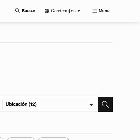
Candean | es
Buscar
Menú
Ubicación (12)