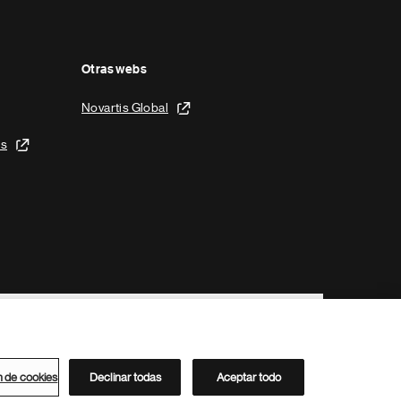
Otras webs
Novartis Global
is
n de cookies
Declinar todas
Aceptar todo
Directorio de Novartis