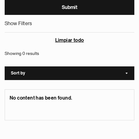
Show Filters
Limpiar todo
Showing 0 results
Sort by
Sort a
No content has been found.