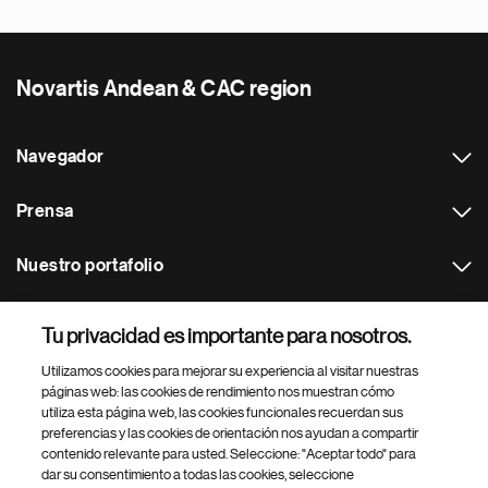
Novartis Andean & CAC region
Navegador
Prensa
Nuestro portafolio
Otras webs
Tu privacidad es importante para nosotros.
Utilizamos cookies para mejorar su experiencia al visitar nuestras
Footer Site Search
páginas web: las cookies de rendimiento nos muestran cómo
utiliza esta página web, las cookies funcionales recuerdan sus
preferencias y las cookies de orientación nos ayudan a compartir
contenido relevante para usted. Seleccione: "Aceptar todo" para
dar su consentimiento a todas las cookies, seleccione