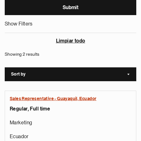
Show Filters
Limpiar todo
Showing 2 results
Sort by
Sort a
Sales Representative - Guayaquil, Ecuador
Regular, Full time
Marketing
Ecuador