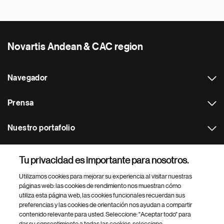
Novartis Andean & CAC region
Navegador
Prensa
Nuestro portafolio
Otras webs
Tu privacidad es importante para nosotros.
Utilizamos cookies para mejorar su experiencia al visitar nuestras
Footer Site Search
páginas web: las cookies de rendimiento nos muestran cómo
utiliza esta página web, las cookies funcionales recuerdan sus
preferencias y las cookies de orientación nos ayudan a compartir
contenido relevante para usted. Seleccione: "Aceptar todo" para
dar su consentimiento a todas las cookies, seleccione