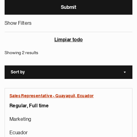
Show Filters
Limpiar todo
Showing 2 results
Sort by
Sort a
Sales Representative - Guayaquil, Ecuador
Regular, Full time
Marketing
Ecuador