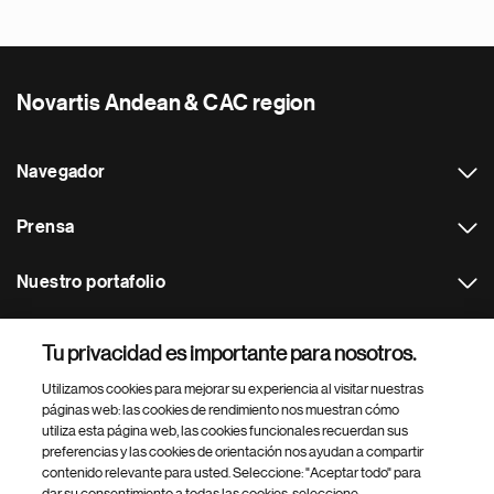
Novartis Andean & CAC region
Navegador
Prensa
Nuestro portafolio
Otras webs
Tu privacidad es importante para nosotros.
Utilizamos cookies para mejorar su experiencia al visitar nuestras
Footer Site Search
páginas web: las cookies de rendimiento nos muestran cómo
utiliza esta página web, las cookies funcionales recuerdan sus
preferencias y las cookies de orientación nos ayudan a compartir
contenido relevante para usted. Seleccione: "Aceptar todo" para
dar su consentimiento a todas las cookies, seleccione