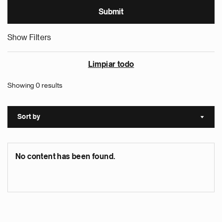
Show Filters
Limpiar todo
Showing 0 results
Sort by
Sort a
No content has been found.