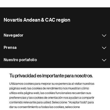
Novartis Andean & CAC region
Navegador
Prensa
Nuestro portafolio
Otras webs
Tu privacidad es importante para nosotros.
Utilizamos cookies para mejorar su experiencia al visitar nuestras
Footer Site Search
páginas web: las cookies de rendimiento nos muestran cómo
utiliza esta página web, las cookies funcionales recuerdan sus
preferencias y las cookies de orientación nos ayudan a compartir
contenido relevante para usted. Seleccione: "Aceptar todo" para
dar su consentimiento a todas las cookies, seleccione