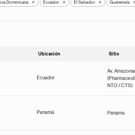
ica Dominicana
Ecuador
El Salvador
Guatemala
X
X
X
Ubicación
Sitio
scendente
Av. Amazona
Ecuador
(Pharmaceuti
NTO / CTS)
Panamá
Panama