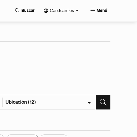
Candean | es
Buscar
Menú
Ubicación (12)