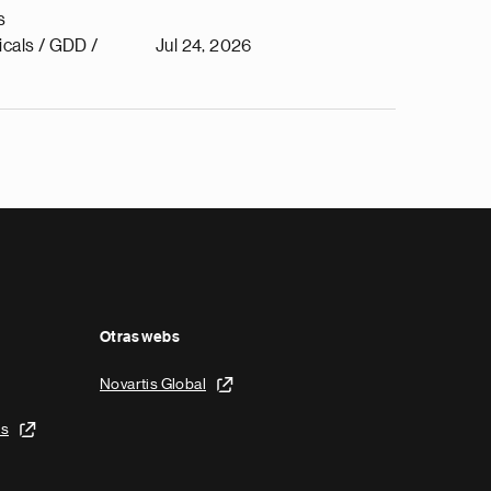
s
cals / GDD /
Jul 24, 2026
Otras webs
Novartis Global
is