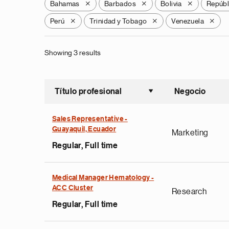
Bahamas
Barbados
Bolivia
Repúbl
X
X
X
Perú
Trinidad y Tobago
Venezuela
X
X
X
Showing 3 results
Título profesional
Negocio
Ordenar a
Sales Representative -
Guayaquil, Ecuador
Marketing
Regular, Full time
Medical Manager Hematology -
ACC Cluster
Research
Regular, Full time