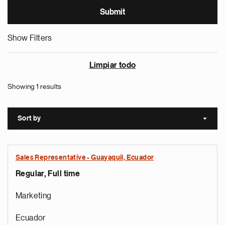
Show Filters
Limpiar todo
Showing 1 results
Sort by
Sort a
Sales Representative - Guayaquil, Ecuador
Regular, Full time
Marketing
Ecuador