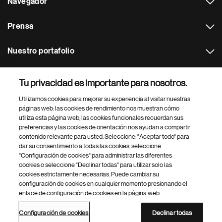
Navegador
Prensa
Nuestro portafolio
Otras webs
Tu privacidad es importante para nosotros.
Utilizamos cookies para mejorar su experiencia al visitar nuestras
Footer Site Search
páginas web: las cookies de rendimiento nos muestran cómo
utiliza esta página web, las cookies funcionales recuerdan sus
preferencias y las cookies de orientación nos ayudan a compartir
contenido relevante para usted. Seleccione: "Aceptar todo" para
dar su consentimiento a todas las cookies, seleccione
"Configuración de cookies" para administrar las diferentes
cookies o seleccione "Declinar todas" para utilizar solo las
cookies estrictamente necesarias. Puede cambiar su
Parte
© 2026 Novartis AG
configuración de cookies en cualquier momento presionando el
inferior
enlace de configuración de cookies en la página web.
Política de privacidad
Términos de uso
Accesibilidad
del
Configuración de cookies
Mapa del sitio
pie
Configuración de cookies
Declinar todas
de