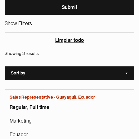
Show Filters
Limpiar todo
Showing 3 results
Sort by
Sort a
Sales Representative - Guayaquil, Ecuador
Regular, Full time
Marketing
Ecuador