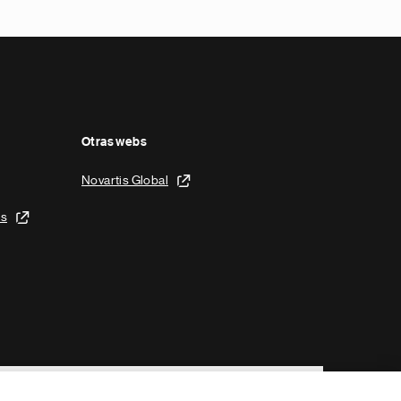
Otras webs
Novartis Global
is