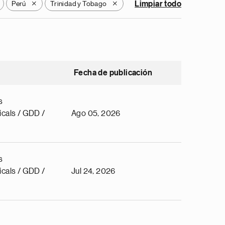
Perú
Trinidad y Tobago
Limpiar todo
X
X
Fecha de publicación
s
cals / GDD /
Ago 05, 2026
s
cals / GDD /
Jul 24, 2026