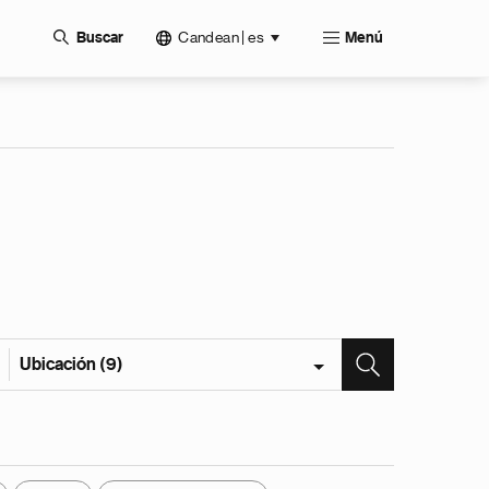
Candean | es
Buscar
Menú
Ubicación (9)