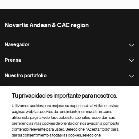
Novartis Andean & CAC region
Navegador
Prensa
Nuestro portafolio
Otras webs
Tu privacidad es importante para nosotros.
Utilizamos cookies para mejorar su experiencia al visitar nuestras
Footer Site Search
páginas web: las cookies de rendimiento nos muestran cómo
utiliza esta página web, las cookies funcionales recuerdan sus
preferencias y las cookies de orientación nos ayudan a compartir
contenido relevante para usted. Seleccione: "Aceptar todo" para
dar su consentimiento a todas las cookies, seleccione