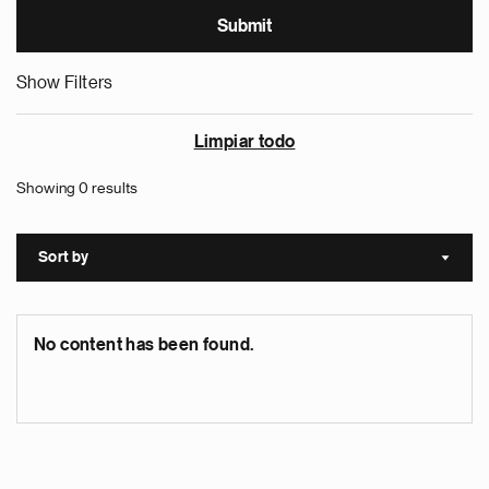
Show Filters
Limpiar todo
Showing 0 results
Sort by
Sort a
No content has been found.