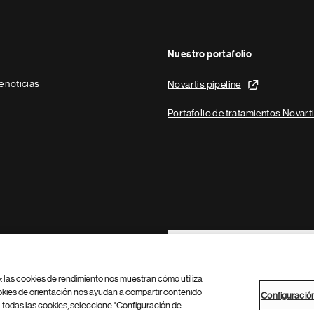
Nuestro portafolio
e noticias
Novartis pipeline
Portafolio de tratamientos Novart
Footer Site Search
b: las cookies de rendimiento nos muestran cómo utiliza
okies de orientación nos ayudan a compartir contenido
Configuració
 todas las cookies, seleccione "Configuración de