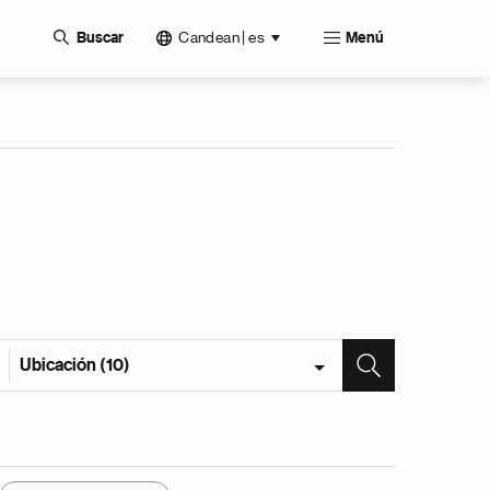
Candean | es
Buscar
Menú
Ubicación (10)