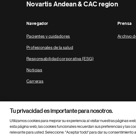
Novartis Andean & CAC region
Navegador
Prensa
Pacientes y cuidadores
Archivo d
Profesionales de la salud
Responsabilidad corporativa (ESG)
Noticias
Carreras
Tu privacidad es importante para nosotros.
Utilizamos cookies para mejorar su experiencia al visitar nuestras páginas we
esta página web, las cookies funcionales recuerdan sus preferencias y las co
relevante para usted. Seleccione: "Aceptar todo" para dar su consentimiento a
Parte
© 2026 Novartis AG