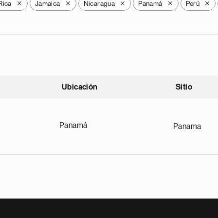
Rica
Jamaica
Nicaragua
Panamá
Perú
X
X
X
X
X
Ubicación
Sitio
scendente
Panamá
Panama