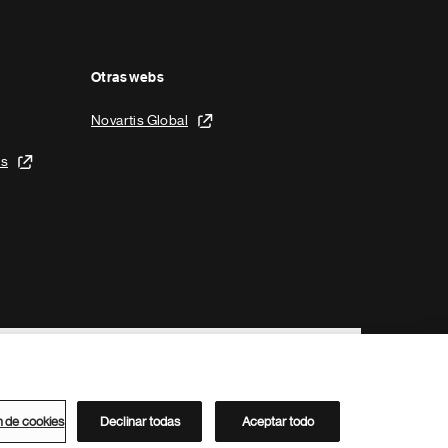
Otras webs
Novartis Global
is
n de cookies
Declinar todas
Aceptar todo
Directorio de Novartis