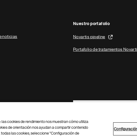
Nuestro portafolio
e noticias
Novartis pipeline
Portafolio de tratamientos Novart
Footer Site Search
b: las cookies de rendimiento nos muestran cómo utiliza
okies de orientación nos ayudan a compartir contenido
Configuració
 todas las cookies, seleccione "Configuración de