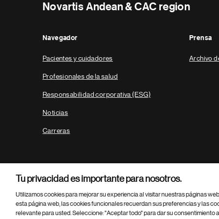
Novartis Andean & CAC region
Navegador
Prensa
Pacientes y cuidadores
Archivo d
Profesionales de la salud
Responsabilidad corporativa (ESG)
Noticias
Carreras
Tu privacidad es importante para nosotros.
Utilizamos cookies para mejorar su experiencia al visitar nuestras páginas we
esta página web, las cookies funcionales recuerdan sus preferencias y las co
relevante para usted. Seleccione: "Aceptar todo" para dar su consentimiento a
Parte
© 2026 Novartis AG