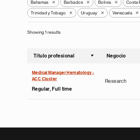
Bahamas
Barbados
Bolivia
Costa 
X
X
X
Trinidad y Tobago
Uruguay
Venezuela
X
X
X
Showing 1 results
Título profesional
Negocio
Ordenar a
Medical Manager Hematology -
ACC Cluster
Research
Regular, Full time