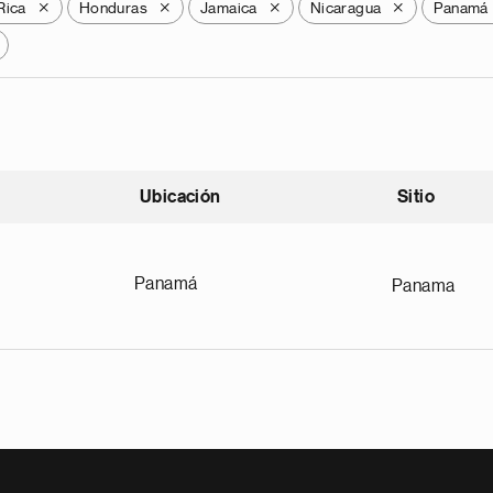
Rica
Honduras
Jamaica
Nicaragua
Panamá
X
X
X
X
Ubicación
Sitio
scendente
Panamá
Panama