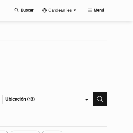
Candean | es
Buscar
Menú
Ubicación (13)