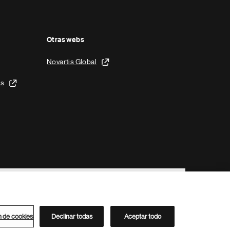
Otras webs
Novartis Global
is
n de cookies
Declinar todas
Aceptar todo
Directorio de Novartis