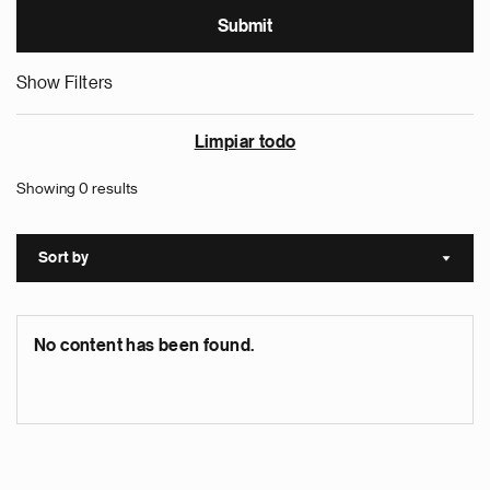
Show Filters
Limpiar todo
Showing 0 results
Sort by
Sort a
No content has been found.