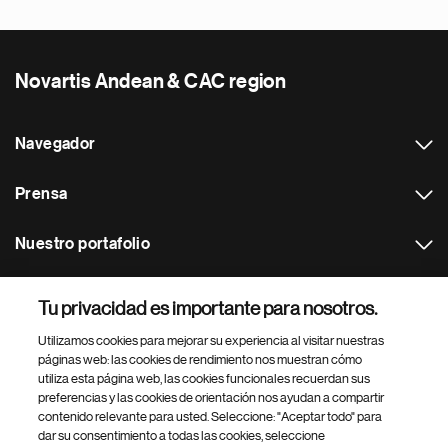
Novartis Andean & CAC region
Navegador
Prensa
Nuestro portafolio
Otras webs
Tu privacidad es importante para nosotros.
Utilizamos cookies para mejorar su experiencia al visitar nuestras
Footer Site Search
páginas web: las cookies de rendimiento nos muestran cómo
utiliza esta página web, las cookies funcionales recuerdan sus
preferencias y las cookies de orientación nos ayudan a compartir
contenido relevante para usted. Seleccione: "Aceptar todo" para
dar su consentimiento a todas las cookies, seleccione