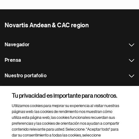
Novartis Andean & CAC region
Navegador
Prensa
Nuestro portafolio
Otras webs
Tu privacidad es importante para nosotros.
Utilizamos cookies para mejorar su experiencia al visitar nuestras
Footer Site Search
páginas web: las cookies de rendimiento nos muestran cómo
utiliza esta página web, las cookies funcionales recuerdan sus
preferencias y las cookies de orientación nos ayudan a compartir
contenido relevante para usted. Seleccione: "Aceptar todo" para
dar su consentimiento a todas las cookies, seleccione