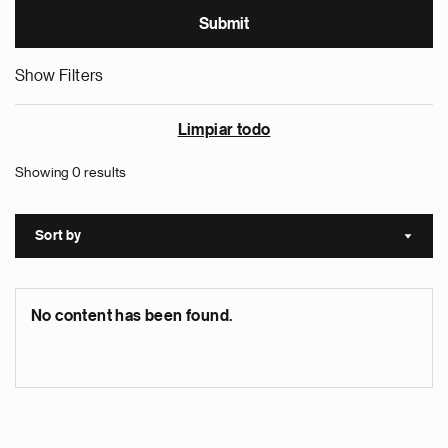
Show Filters
Limpiar todo
Showing 0 results
Sort by
Sort a
No content has been found.