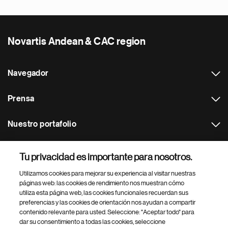
Novartis Andean & CAC region
Navegador
Prensa
Nuestro portafolio
Otras webs
Tu privacidad es importante para nosotros.
Utilizamos cookies para mejorar su experiencia al visitar nuestras
Footer Site Search
páginas web: las cookies de rendimiento nos muestran cómo
utiliza esta página web, las cookies funcionales recuerdan sus
preferencias y las cookies de orientación nos ayudan a compartir
contenido relevante para usted. Seleccione: "Aceptar todo" para
dar su consentimiento a todas las cookies, seleccione