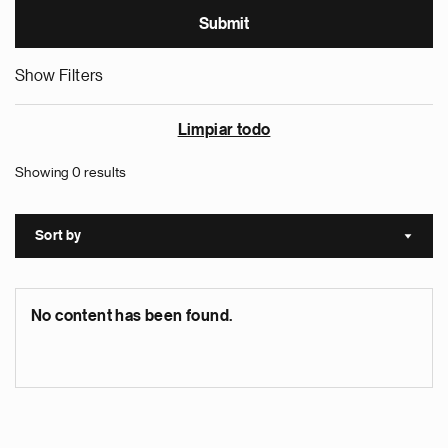
Show Filters
Limpiar todo
Showing 0 results
Sort by
Sort a
No content has been found.