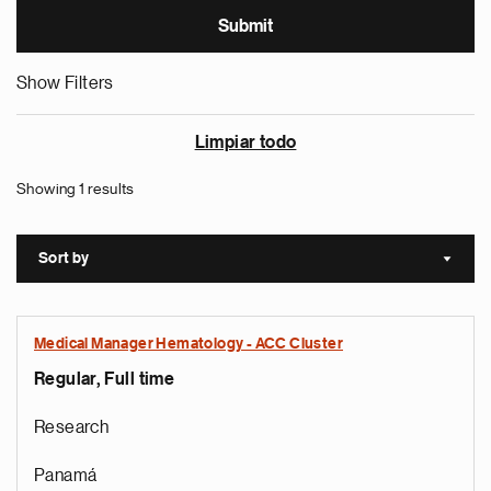
Show Filters
Limpiar todo
Showing 1 results
Sort by
Sort a
Medical Manager Hematology - ACC Cluster
Regular, Full time
Research
Panamá