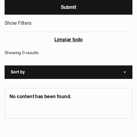
Show Filters
Limpiar todo
Showing 0 results
Sort by
Sort a
No content has been found.