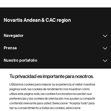
Novartis Andean & CAC region
Navegador
Prensa
Nuestro portafolio
Otras webs
Tu privacidad es importante para nosotros.
Utilizamos cookies para mejorar su experiencia al visitar nuestras
Footer Site Search
páginas web: las cookies de rendimiento nos muestran cómo
utiliza esta página web, las cookies funcionales recuerdan sus
preferencias y las cookies de orientación nos ayudan a compartir
contenido relevante para usted. Seleccione: "Aceptar todo" para
dar su consentimiento a todas las cookies, seleccione