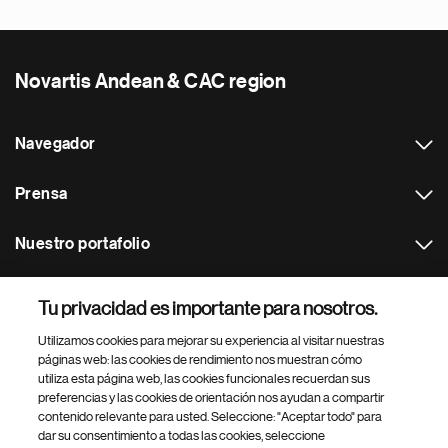
Novartis Andean & CAC region
Navegador
Prensa
Nuestro portafolio
Otras webs
Tu privacidad es importante para nosotros.
Utilizamos cookies para mejorar su experiencia al visitar nuestras
Footer Site Search
páginas web: las cookies de rendimiento nos muestran cómo
utiliza esta página web, las cookies funcionales recuerdan sus
preferencias y las cookies de orientación nos ayudan a compartir
contenido relevante para usted. Seleccione: "Aceptar todo" para
dar su consentimiento a todas las cookies, seleccione