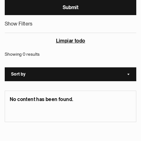
Show Filters
Limpiar todo
Showing 0 results
Sort by
Sort a
No content has been found.