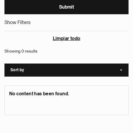
Show Filters
Limpiar todo
Showing 0 results
Sort by
Sort a
No content has been found.