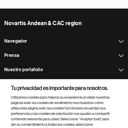
Novartis Andean & CAC region
Navegador
Prensa
Nuestro portafolio
Otras webs
Tu privacidad es importante para nosotros.
Utilizamos cookies para mejorar su experiencia al visitar nuestras
Footer Site Search
páginas web: las cookies de rendimiento nos muestran cómo
utiliza esta página web, las cookies funcionales recuerdan sus
preferencias y las cookies de orientación nos ayudan a compartir
contenido relevante para usted. Seleccione: "Aceptar todo" para
dar su consentimiento a todas las cookies, seleccione