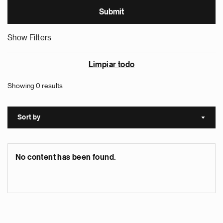
Show Filters
Limpiar todo
Showing 0 results
Sort by
Sort a
No content has been found.