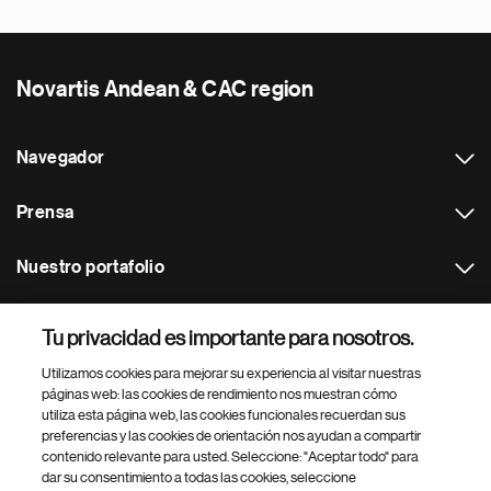
Novartis Andean & CAC region
Navegador
Prensa
Nuestro portafolio
Otras webs
Tu privacidad es importante para nosotros.
Utilizamos cookies para mejorar su experiencia al visitar nuestras
Footer Site Search
páginas web: las cookies de rendimiento nos muestran cómo
utiliza esta página web, las cookies funcionales recuerdan sus
preferencias y las cookies de orientación nos ayudan a compartir
contenido relevante para usted. Seleccione: "Aceptar todo" para
dar su consentimiento a todas las cookies, seleccione