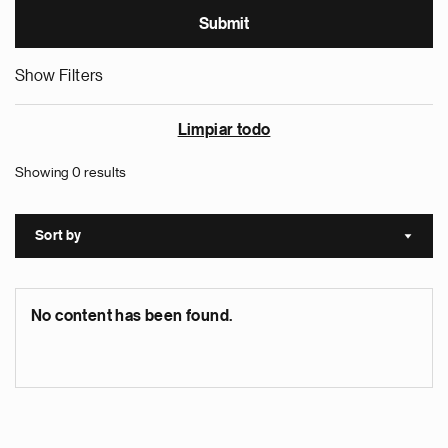
Show Filters
Limpiar todo
Showing 0 results
Sort by
Sort a
No content has been found.