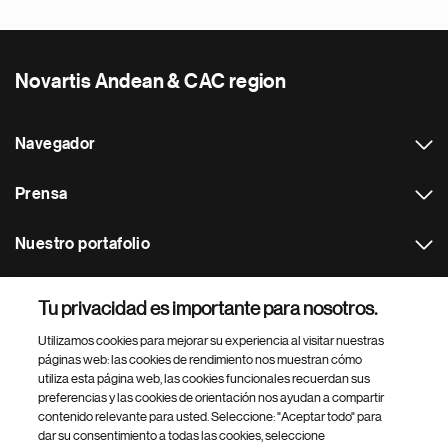
Novartis Andean & CAC region
Navegador
Prensa
Nuestro portafolio
Otras webs
Tu privacidad es importante para nosotros.
Utilizamos cookies para mejorar su experiencia al visitar nuestras
Footer Site Search
páginas web: las cookies de rendimiento nos muestran cómo
utiliza esta página web, las cookies funcionales recuerdan sus
preferencias y las cookies de orientación nos ayudan a compartir
contenido relevante para usted. Seleccione: "Aceptar todo" para
dar su consentimiento a todas las cookies, seleccione