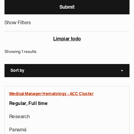
Show Filters
Limpiar todo
Showing 1 results
Sort by
Sort a
Medical Manager Hematology - ACC Cluster
Regular, Full time
Research
Panamá