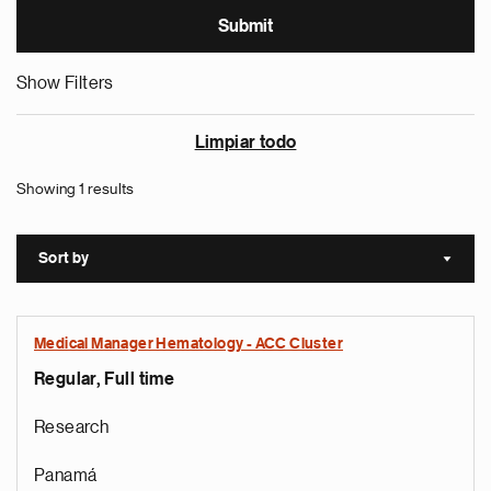
Show Filters
Limpiar todo
Showing 1 results
Sort by
Sort a
Medical Manager Hematology - ACC Cluster
Regular, Full time
Research
Panamá