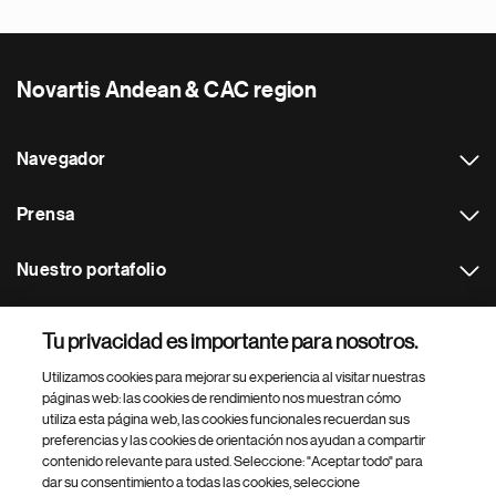
Novartis Andean & CAC region
Navegador
Prensa
Nuestro portafolio
Otras webs
Tu privacidad es importante para nosotros.
Utilizamos cookies para mejorar su experiencia al visitar nuestras
Footer Site Search
páginas web: las cookies de rendimiento nos muestran cómo
utiliza esta página web, las cookies funcionales recuerdan sus
preferencias y las cookies de orientación nos ayudan a compartir
contenido relevante para usted. Seleccione: "Aceptar todo" para
dar su consentimiento a todas las cookies, seleccione