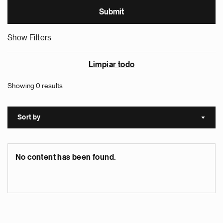
Show Filters
Limpiar todo
Showing 0 results
Sort by
Sort a
No content has been found.