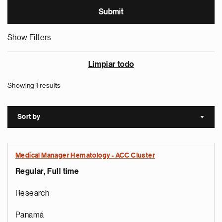
Show Filters
Limpiar todo
Showing 1 results
Sort by
Sort a
Medical Manager Hematology - ACC Cluster
Regular, Full time
Research
Panamá