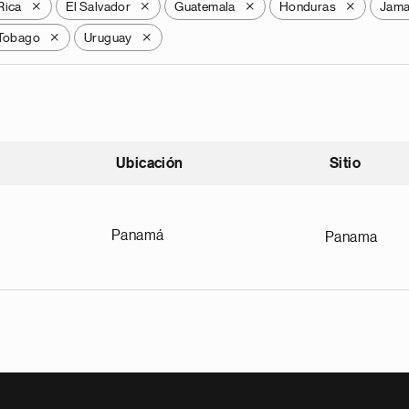
Rica
El Salvador
Guatemala
Honduras
Jama
X
X
X
X
 Tobago
Uruguay
X
X
Ubicación
Sitio
scendente
Panamá
Panama