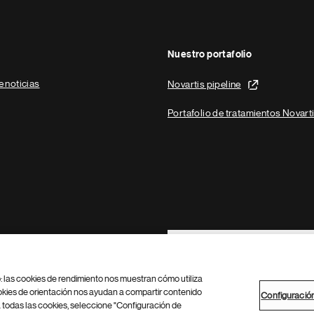
Nuestro portafolio
e noticias
Novartis pipeline
Portafolio de tratamientos Novart
Footer Site Search
b: las cookies de rendimiento nos muestran cómo utiliza
okies de orientación nos ayudan a compartir contenido
Configuració
 todas las cookies, seleccione "Configuración de