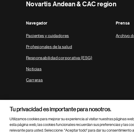
Novartis Andean & CAC region
Navegador
Prensa
Pacientes y cuidadores
Archivo d
Profesionales de la salud
Responsabilidad corporativa (ESG)
Noticias
Carreras
Tu privacidad es importante para nosotros.
Utilizamos cookies para mejorar su experiencia al visitar nuestras páginas we
esta página web, las cookies funcionales recuerdan sus preferencias y las co
relevante para usted. Seleccione: "Aceptar todo" para dar su consentimiento a
Parte
© 2026 Novartis AG