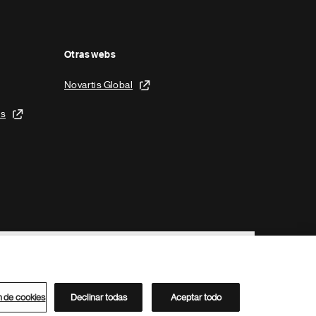
Otras webs
Novartis Global
is
n de cookies
Declinar todas
Aceptar todo
Directorio de Novartis