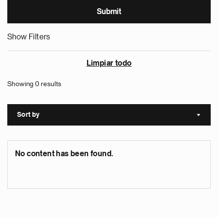
Show Filters
Limpiar todo
Showing 0 results
Sort by
Sort a
No content has been found.