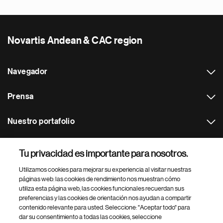
Novartis Andean & CAC region
Navegador
Prensa
Nuestro portafolio
Otras webs
Tu privacidad es importante para nosotros.
Utilizamos cookies para mejorar su experiencia al visitar nuestras
Footer Site Search
páginas web: las cookies de rendimiento nos muestran cómo
utiliza esta página web, las cookies funcionales recuerdan sus
preferencias y las cookies de orientación nos ayudan a compartir
contenido relevante para usted. Seleccione: "Aceptar todo" para
dar su consentimiento a todas las cookies, seleccione