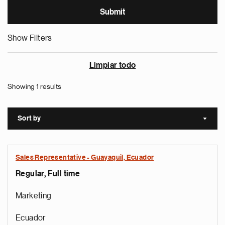
Show Filters
Limpiar todo
Showing 1 results
Sort by
Sort a
Sales Representative - Guayaquil, Ecuador
Regular, Full time
Marketing
Ecuador