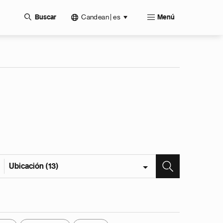
Candean | es
Buscar
Menú
Ubicación (13)