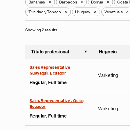
Bahamas
Barbados
Bolivia
Costa 
X
X
X
Trinidad y Tobago
Uruguay
Venezuela
X
X
X
Showing 2 results
Título profesional
Negocio
Ordenar a
Sales Representative -
Guayaquil, Ecuador
Marketing
Regular, Full time
Sales Representative - Quito,
Ecuador
Marketing
Regular, Full time