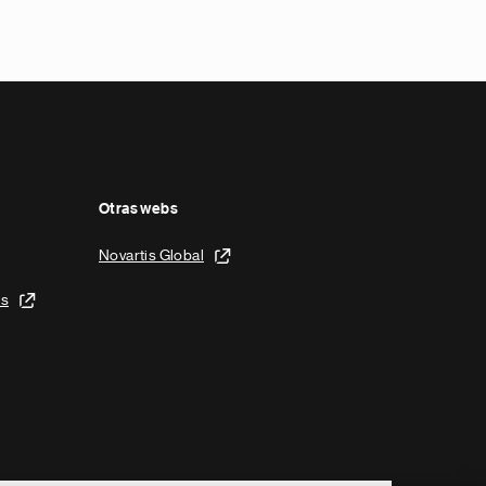
Otras webs
Novartis Global
is