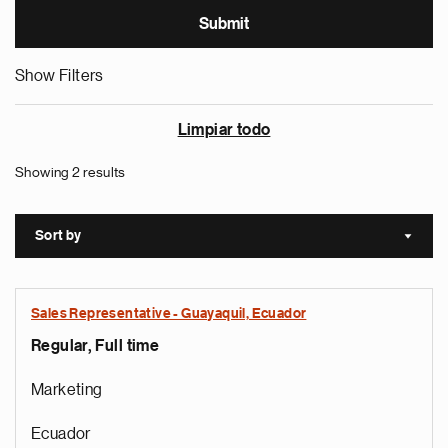
Show Filters
Limpiar todo
Showing 2 results
Sort by
Sort a
Sales Representative - Guayaquil, Ecuador
Regular, Full time
Marketing
Ecuador