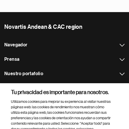
Novartis Andean & CAC region
Navegador
Prensa
Nuestro portafolio
Otras webs
Tu privacidad es importante para nosotros.
Utilizamos cookies para mejorar su experiencia al visitar nuestras
Footer Site Search
páginas web: las cookies de rendimiento nos muestran cómo
utiliza esta página web, las cookies funcionales recuerdan sus
preferencias y las cookies de orientación nos ayudan a compartir
contenido relevante para usted. Seleccione: "Aceptar todo" para
dar su consentimiento a todas las cookies, seleccione