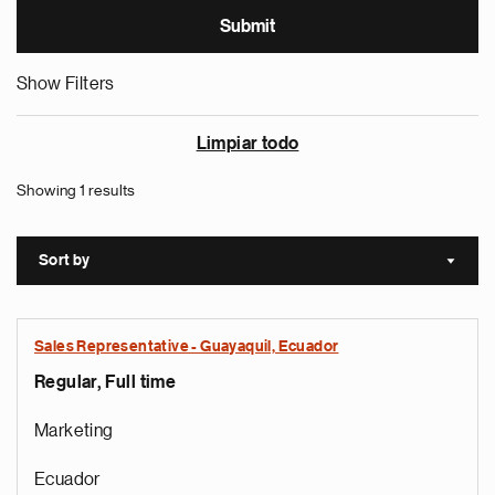
Show Filters
Limpiar todo
Showing 1 results
Sort by
Sort a
Sales Representative - Guayaquil, Ecuador
Regular, Full time
Marketing
Ecuador