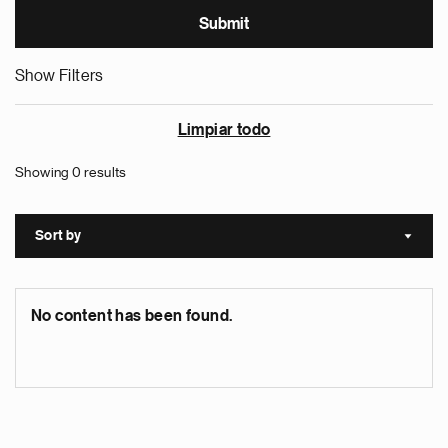
Show Filters
Limpiar todo
Showing 0 results
Sort by
Sort a
No content has been found.