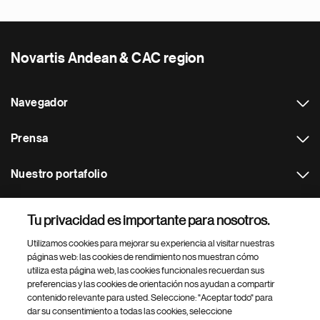
Novartis Andean & CAC region
Navegador
Prensa
Nuestro portafolio
Otras webs
Tu privacidad es importante para nosotros.
Utilizamos cookies para mejorar su experiencia al visitar nuestras
Footer Site Search
páginas web: las cookies de rendimiento nos muestran cómo
utiliza esta página web, las cookies funcionales recuerdan sus
preferencias y las cookies de orientación nos ayudan a compartir
contenido relevante para usted. Seleccione: "Aceptar todo" para
dar su consentimiento a todas las cookies, seleccione