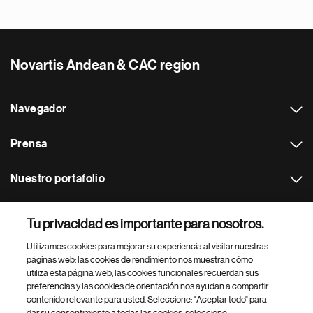
Novartis Andean & CAC region
Navegador
Prensa
Nuestro portafolio
Otras webs
Tu privacidad es importante para nosotros.
Utilizamos cookies para mejorar su experiencia al visitar nuestras
Footer Site Search
páginas web: las cookies de rendimiento nos muestran cómo
utiliza esta página web, las cookies funcionales recuerdan sus
preferencias y las cookies de orientación nos ayudan a compartir
contenido relevante para usted. Seleccione: "Aceptar todo" para
dar su consentimiento a todas las cookies, seleccione