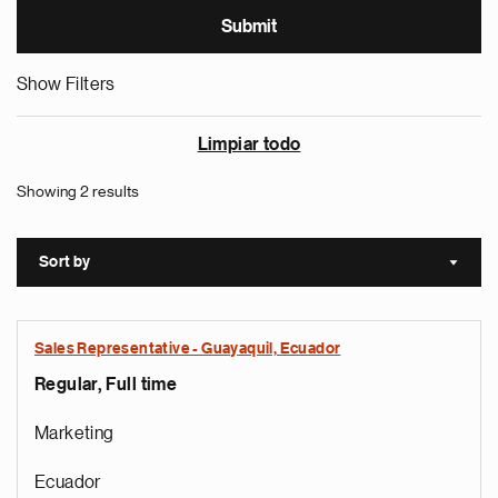
Show Filters
Limpiar todo
Showing 2 results
Sort by
Sort a
Sales Representative - Guayaquil, Ecuador
Regular, Full time
Marketing
Ecuador