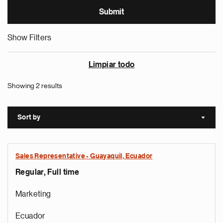
Show Filters
Limpiar todo
Showing 2 results
Sort by
Sort a
Sales Representative - Guayaquil, Ecuador
Regular, Full time
Marketing
Ecuador