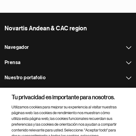
Novartis Andean & CAC region
Navegador
Prensa
Nuestro portafolio
Otras webs
Tu privacidad es importante para nosotros.
Utilizamos cookies para mejorar su experiencia al visitar nuestras
Footer Site Search
páginas web: las cookies de rendimiento nos muestran cómo
utiliza esta página web, las cookies funcionales recuerdan sus
preferencias y las cookies de orientación nos ayudan a compartir
contenido relevante para usted. Seleccione: "Aceptar todo" para
dar su consentimiento a todas las cookies, seleccione