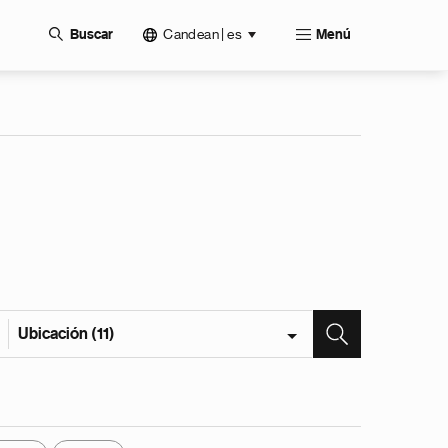
Candean | es
Buscar
Menú
Ubicación (11)