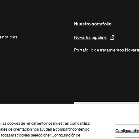
Nuestro portafolio
e noticias
Novartis pipeline
Portafolio de tratamientos Novart
Footer Site Search
b: las cookies de rendimiento nos muestran cómo utiliza
okies de orientación nos ayudan a compartir contenido
Configuració
 todas las cookies, seleccione "Configuración de