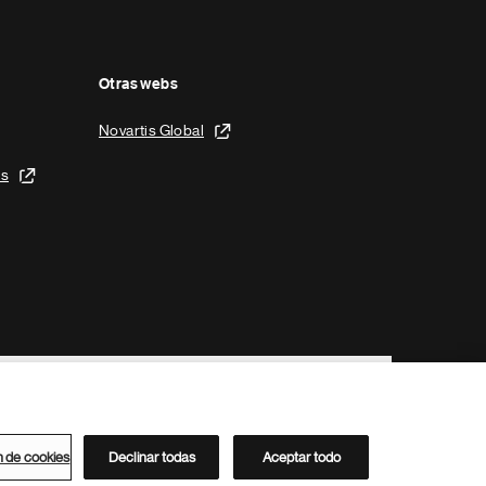
Otras webs
Novartis Global
is
n de cookies
Declinar todas
Aceptar todo
Directorio de Novartis