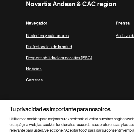
Novartis Andean & CAC region
Navegador
Prensa
Pacientes y cuidadores
Archivo d
Profesionales de la salud
Responsabilidad corporativa (ESG)
Noticias
Carreras
Tu privacidad es importante para nosotros.
Utilizamos cookies para mejorar su experiencia al visitar nuestras páginas we
esta página web, las cookies funcionales recuerdan sus preferencias y las co
relevante para usted. Seleccione: "Aceptar todo" para dar su consentimiento a
Parte
© 2026 Novartis AG