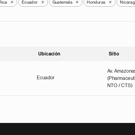
Rica
Ecuador
Guatemala
Honduras
Nicara
X
X
X
X
Ubicación
Sitio
scendente
Av. Amazona
Ecuador
(Pharmaceuti
NTO / CTS)